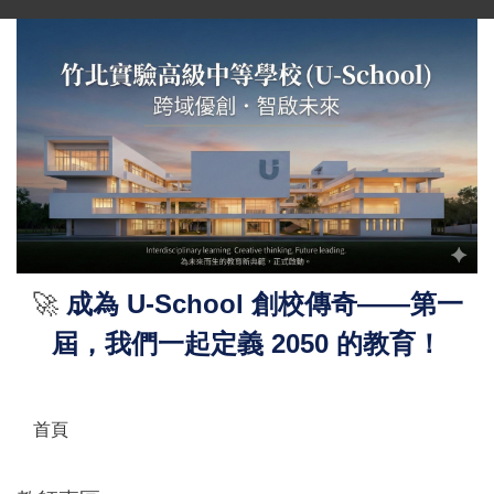
跳
到
主
要
內
容
區
🚀
成為 U-School 創校傳奇——第一
屆，我們一起定義 2050 的教育！
首頁