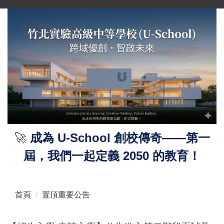
跳
到
主
要
內
容
區
🚀
成為 U-School 創校傳奇——第一
屆，我們一起定義 2050 的教育！
首頁
置頂重要公告