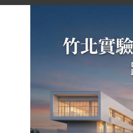
跳
到
主
要
內
容
區