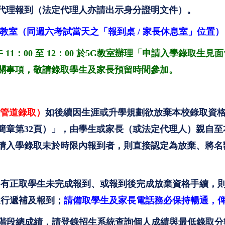
代理報到（法定代理人亦請出示身分證明文件）。
5G教室（同週六考試當天之「報到桌 / 家長休息室」位置）
一）上午 11：00 至 12：00 於5G教室辦理「申請入學
關事項，敬請錄取學生及家長預留時間參加。
種管道錄取）
如後續因生涯或升學規劃欲放棄本校錄取資
簡章第32頁）」，由學生或家長（或法定代理人）親自至
請入學錄取未於時限內報到者，則直接認定為放棄、將名
00止，如有正取學生未完成報到、或報到後完成放棄資格手續，
0 進行遞補及報到；
請備取學生及家長電話務必保持暢通，
第二階段總成績，請登錄招生系統查詢個人成績與最低錄取分