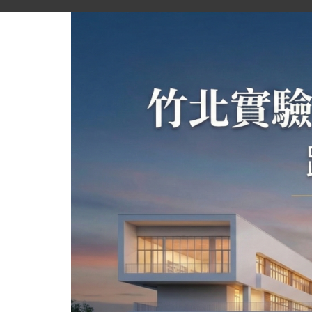
跳
到
主
要
內
容
區