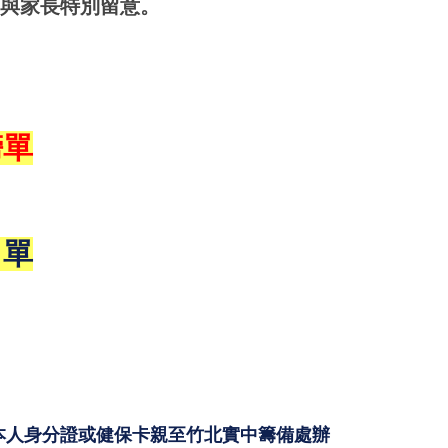
學生與家長特別留意。
榜單
名單
本人身分證或健保卡親至竹北實中籌備處辦