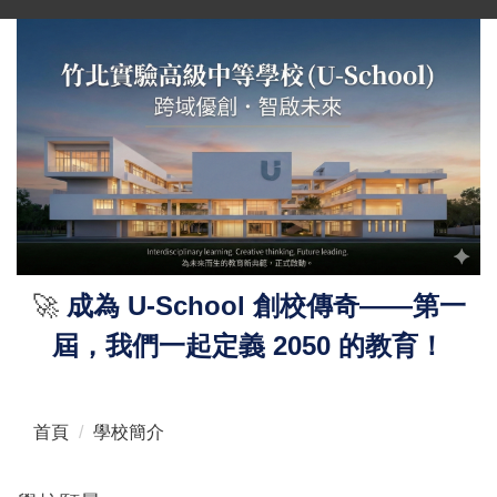
跳
到
主
要
內
容
區
🚀
成為 U-School 創校傳奇——第一
屆，我們一起定義 2050 的教育！
首頁
學校簡介