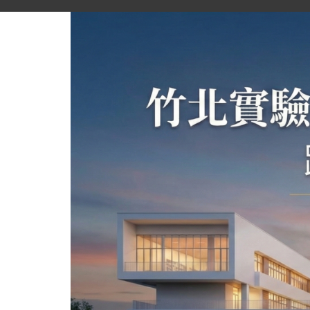
跳
到
主
要
內
容
區