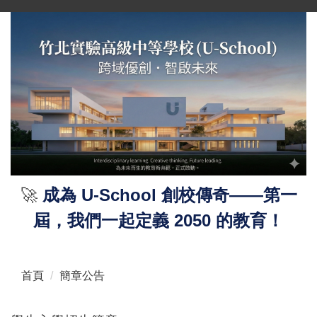
跳
到
主
要
內
容
區
🚀
成為 U-School 創校傳奇——第一
屆，我們一起定義 2050 的教育！
首頁
簡章公告