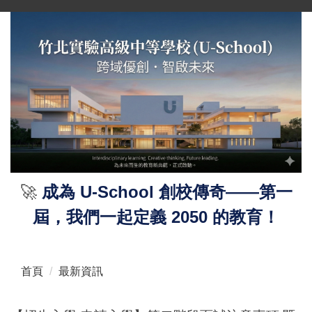
跳
到
主
要
內
容
區
🚀
成為 U-School 創校傳奇——第一
屆，我們一起定義 2050 的教育！
首頁
最新資訊